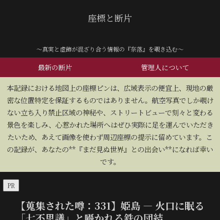
座標と断片
～真実と虚飾が混ざり合う情報の『奈落』を覗き込む～
最新の断片
管理人について
​本記録における地図上の座標ピンは、広域表示の便宜上、現地の厳
密な位置特定を保証するものではありません。航空写真でしか覗け
ない立ち入り禁止区域の神秘や、ストリートビューで刻々と変わる
景色を楽しみ、心惹かれた場所へはぜひ実際に足を運んでいただき
たいため、あえて画像を使わず周辺座標の提示に留めています。こ
の記録が、あなたの**『まだ見ぬ世界』との出会い**になれば幸い
です。
PR
【蒐集された噂：331】姫島 — 火口に眠る
「七不思議」と囁かれる鉄の団結