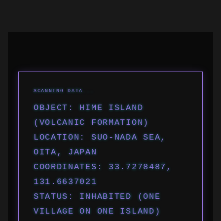
OBJECT: HIME ISLAND
(VOLCANIC FORMATION)
LOCATION: SUO-NADA SEA,
OITA, JAPAN
COORDINATES: 33.7278487,
131.6637021
STATUS: INHABITED (ONE
VILLAGE ON ONE ISLAND)