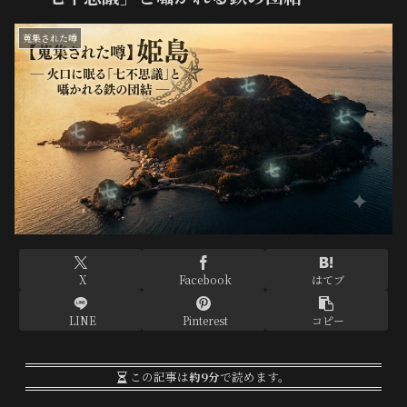
蒐集された噂
X
Facebook
はてブ
LINE
Pinterest
コピー
この記事は
約9分
で読めます。