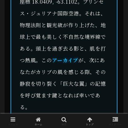
座標 18.0409, -63.1102。プリンセ
ス・ジュリアナ国際空港。それは、
物理法則と観光欲が作り上げた、地
球上で最も美しく不自然な境界線で
ある。頭上を過ぎ去る影と、肌を打
つ熱風。この
アーカイブ
が、次にあ
なたがカリブの風を感じる際、その
静寂を切り裂く「巨大な翼」の記憶
を呼び覚ます鍵となれば幸いであ
る。
メニュー
ホーム
検索
トップ
サイドバー