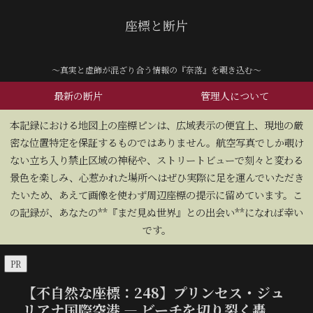
座標と断片
～真実と虚飾が混ざり合う情報の『奈落』を覗き込む～
最新の断片
管理人について
​本記録における地図上の座標ピンは、広域表示の便宜上、現地の厳
密な位置特定を保証するものではありません。航空写真でしか覗け
ない立ち入り禁止区域の神秘や、ストリートビューで刻々と変わる
景色を楽しみ、心惹かれた場所へはぜひ実際に足を運んでいただき
たいため、あえて画像を使わず周辺座標の提示に留めています。こ
の記録が、あなたの**『まだ見ぬ世界』との出会い**になれば幸い
です。
PR
【不自然な座標：248】プリンセス・ジュ
リアナ国際空港 — ビーチを切り裂く轟