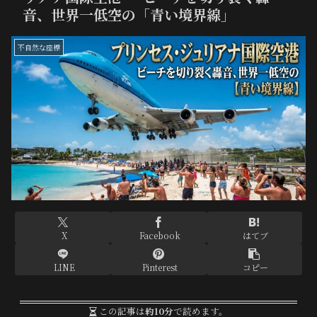
音、世界一低空の「青い境界線」
不自然な座標
X
Facebook
はてブ
LINE
Pinterest
コピー
この記事は
約10分
で読めます。