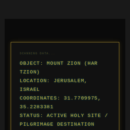
OBJECT: MOUNT ZION (HAR
TZION)
LOCATION: JERUSALEM,
ISRAEL
COORDINATES: 31.7709975,
35.2283381
STATUS: ACTIVE HOLY SITE /
PILGRIMAGE DESTINATION