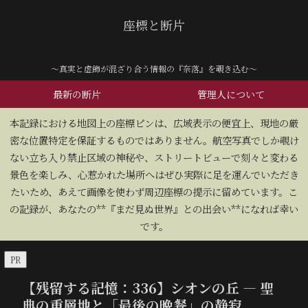
座標と断片
～真実と虚飾が混ざり合う情報の『奈落』を覗き込む～
最新の断片
管理人について
​本記録における地図上の座標ピンは、広域表示の便宜上、現地の厳
密な位置特定を保証するものではありません。航空写真でしか覗け
ない立ち入り禁止区域の神秘や、ストリートビューで刻々と変わる
景色を楽しみ、心惹かれた場所へはぜひ実際に足を運んでいただき
たいため、あえて画像を使わず周辺座標の提示に留めています。こ
の記録が、あなたの**『まだ見ぬ世界』との出会い**になれば幸い
です。
PR
【残留する記憶：336】シオンの丘 — 聖
典の重層地と「最後の晩餐」の静寂