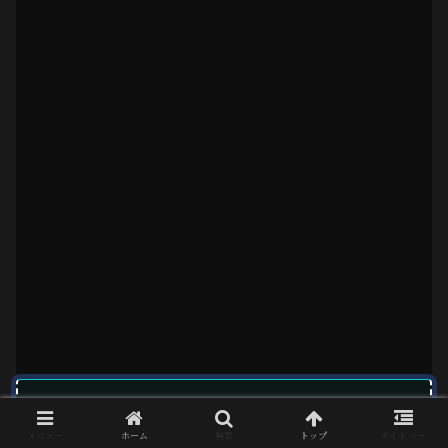
残留する記憶の総括
メニュー
ホーム
検索
トップ
サイドバー