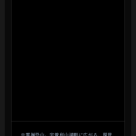
※霊場恐山。宇曽利山湖畔に広がる、現世