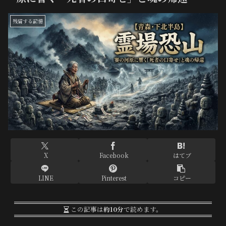
残留する記憶
X
Facebook
はてブ
LINE
Pinterest
コピー
この記事は
約10分
で読めます。