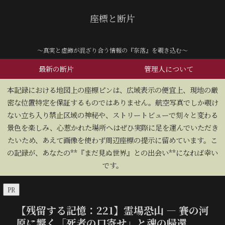
座標と断片
～真実と虚飾が混ざり合う情報の『奈落』を覗き込む～
最新の断片
管理人について
​本記録における地図上の座標ピンは、広域表示の便宜上、現地の厳
密な位置特定を保証するものではありません。航空写真でしか覗け
ない立ち入り禁止区域の神秘や、ストリートビューで刻々と変わる
景色を楽しみ、心惹かれた場所へはぜひ実際に足を運んでいただき
たいため、あえて画像を使わず周辺座標の提示に留めています。こ
の記録が、あなたの**『まだ見ぬ世界』との出会い**になれば幸い
です。
PR
【残留する記憶：221】霊場恐山 — 賽の河
原に響く「死者の口寄せ」と魂の帰還