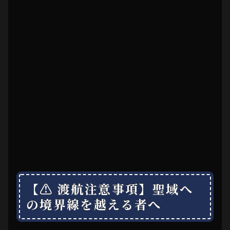
【⚠ 渡航注意事項】聖域へ
の境界線を越える者へ