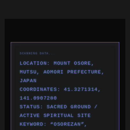
LOCATION: MOUNT OSORE,
MUTSU, AOMORI PREFECTURE,
JAPAN
COORDINATES: 41.3271314,
141.0907280
STATUS: SACRED GROUND /
ACTIVE SPIRITUAL SITE
KEYWORD: “OSOREZAN”,