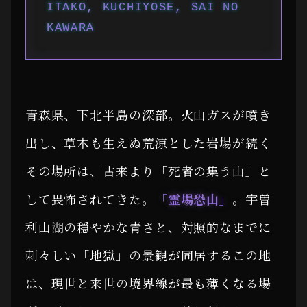
ITAKO, KUCHIYOSE, SAI NO
KAWARA
青森県、下北半島の深部。火山ガスが噴き
出し、草木も生えぬ荒涼とした岩場が続く
その場所は、古来より「死者の集う山」と
して畏怖されてきた。
「霊場恐山」
。宇曽
利山湖の穏やかな青さと、対照的なまでに
刺々しい「地獄」の景観が同居するこの地
は、現世と来世の境界線が最も薄くなる場