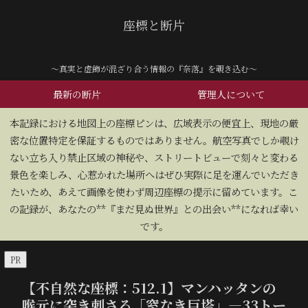
座標と断片
～真実と虚飾が混ざり合う情報の『奈落』を覗き込む～
最新の断片
管理人について
​本記録における地図上の座標ピンは、広域表示の便宜上、現地の厳
密な位置特定を保証するものではありません。航空写真でしか覗け
ない立ち入り禁止区域の神秘や、ストリートビューで刻々と変わる
景色を楽しみ、心惹かれた場所へはぜひ実際に足を運んでいただき
たいため、あえて画像を使わず周辺座標の提示に留めています。こ
の記録が、あなたの**『まだ見ぬ世界』との出会い**になれば幸い
です。
PR
【不自然な座標：512.1】マンハッタンの
喉元に突き刺さる「窓なき巨塔」―33トー